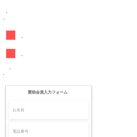
"
"
"
"
"
"
​賛助会員入力フォーム