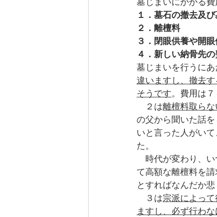
墓じまいにかかる費
１．墓石の撤去及び
２．離檀料
３．閉眼供養や開眼
４．新しい納骨先の
墓じまいを行うにあ
違いますし、撤去す
そうです
。費用は７
　２は
離檀料取らな
の父から聞いた話を
いと言った人がいて
た。
　時代が変わり、い
て高額な離檀料を請
とすればなんだか悲
　３は
宗派によって
ますし、必ず行わな