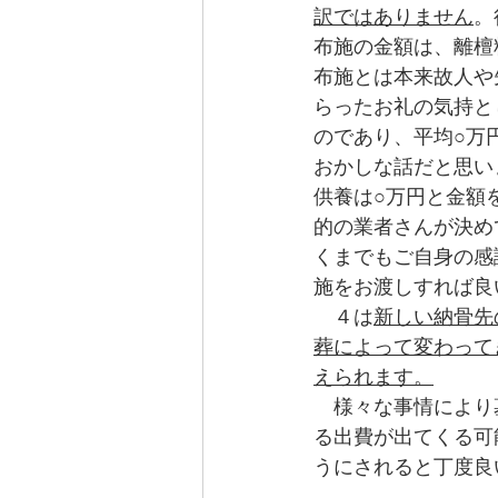
訳ではありません
。
布施の金額は、離檀
布施とは本来故人や
らったお礼の気持と
のであり、平均○万
おかしな話だと思い
供養は○万円と金額
的の業者さんが決め
くまでもご自身の感
施をお渡しすれば良
　４は
新しい納骨先
葬によって変わって
えられます。
　様々な事情により
る出費が出てくる可
うにされると丁度良