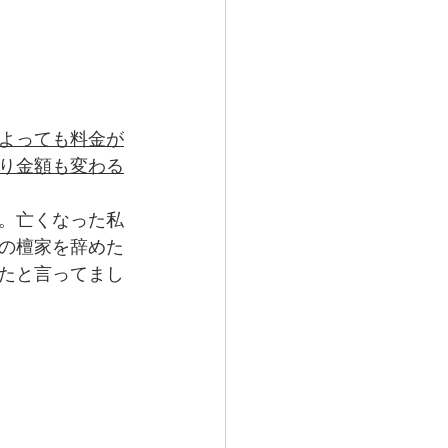
よっても料金が
り金額も変わる
。亡くなった私
の檀家を辞めた
たと言ってまし