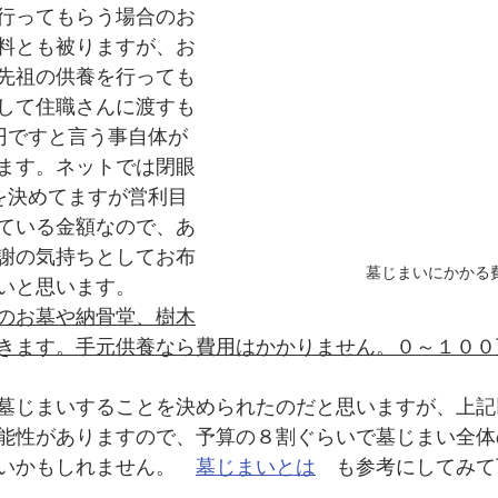
行ってもらう場合のお
料とも被りますが、お
先祖の供養を行っても
して住職さんに渡すも
円ですと言う事自体が
ます。ネットでは閉眼
を決めてますが営利目
ている金額なので、あ
謝の気持ちとしてお布
墓じまいにかかる
いと思います。
のお墓や納骨堂、樹木
きます。手元供養なら費用はかかりません。０～１００
墓じまいすることを決められたのだと思いますが、上記
能性がありますので、予算の８割ぐらいで墓じまい全体
いかもしれません。　
墓じまいとは
　も参考にしてみて