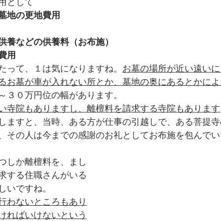
用として
墓地の更地費用
供養などの供養料（お布施）
費用
たって、１は気になりますね。
お墓の場所が近い遠いに
るお墓が車が入れない所とか、墓地の奥にあるとかによ
～３０万円位の幅があります。
い寺院もありますし、離檀料を請求する寺院もあります
しますと、当時、ある方が仕事の引越しで、ある菩提寺
、その人は今までの感謝のお礼としてお布施を包んでい
つしか離檀料を、まし
求する住職さんがいる
しいですね。
行わないところもあり
ければいけないという